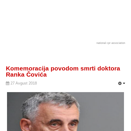
national cpr association
Komemoracija povodom smrti doktora
Ranka Čovića
27 Avgust 2018