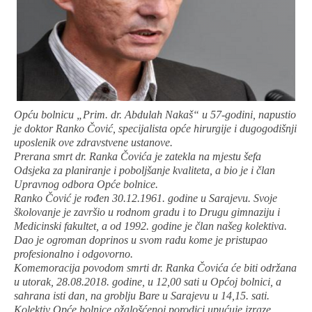
Opću bolnicu „Prim. dr. Abdulah Nakaš“ u 57-godini, napustio
je doktor Ranko Čović, specijalista opće hirurgije i dugogodišnji
uposlenik ove zdravstvene ustanove.
Prerana smrt dr. Ranka Čovića je zatekla na mjestu šefa
Odsjeka za planiranje i poboljšanje kvaliteta, a bio je i član
Upravnog odbora Opće bolnice.
Ranko Čović je rođen 30.12.1961. godine u Sarajevu. Svoje
školovanje je završio u rodnom gradu i to Drugu gimnaziju i
Medicinski fakultet, a od 1992. godine je član našeg kolektiva.
Dao je ogroman doprinos u svom radu kome je pristupao
profesionalno i odgovorno.
Komemoracija povodom smrti dr. Ranka Čovića će biti održana
u utorak, 28.08.2018. godine, u 12,00 sati u Općoj bolnici, a
sahrana isti dan, na groblju Bare u Sarajevu u 14,15. sati.
Kolektiv Opće bolnice ožalošćenoj porodici upućuje izraze