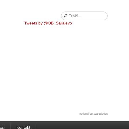
Tweets by @OB_Sarajevo
national cpr association
asi
Kontakt