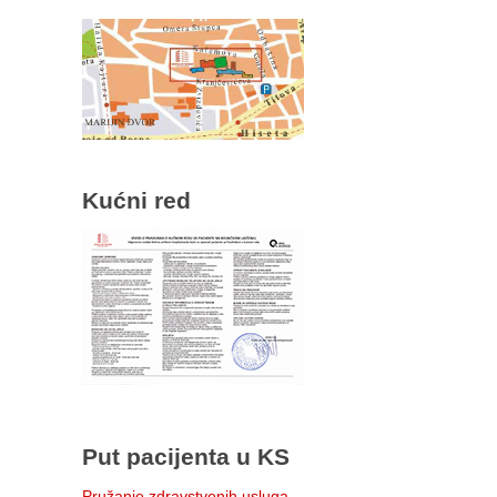
Kućni red
Put pacijenta u KS
Pružanje zdravstvenih usluga