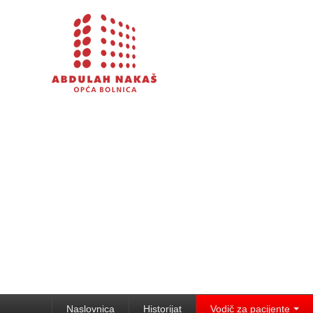
Naslovnica
Historijat
Vodič za pacijente