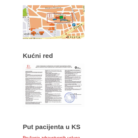
Kućni red
Put pacijenta u KS
Pružanje zdravstvenih usluga