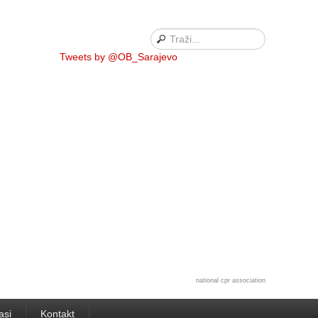
Tweets by @OB_Sarajevo
national cpr association
asi
Kontakt