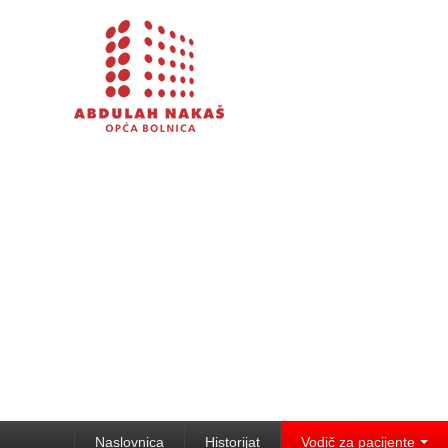
Naslovnica
Historijat
Vodič za pacijente