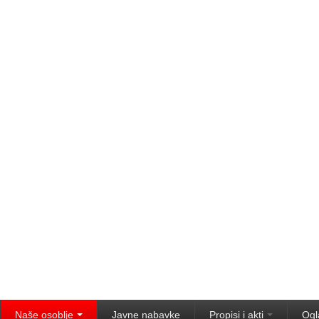
Naše osoblje
Javne nabavke
Propisi i akti
Ogl