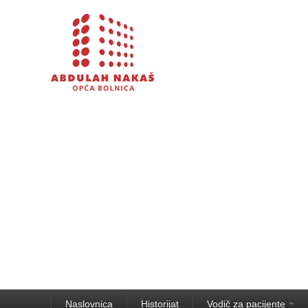
Naslovnica
Historijat
Vodič za pacijente