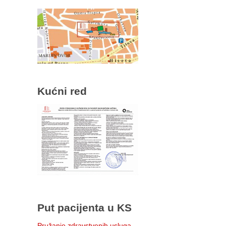
Kućni red
Put pacijenta u KS
Pružanje zdravstvenih usluga