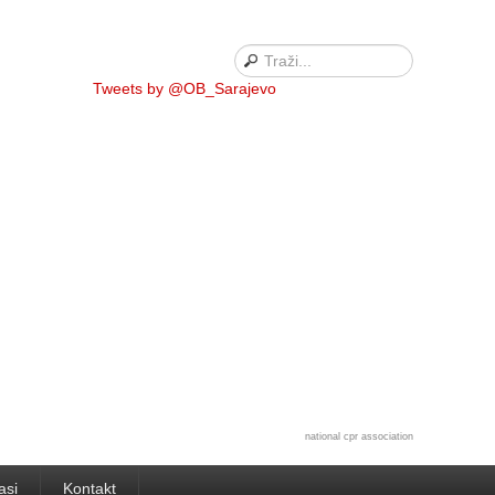
Tweets by @OB_Sarajevo
national cpr association
asi
Kontakt