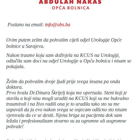
Poslano na email:
info@obs.ba
Ovim putem zelim da pohvalim cijeli odjel Urologije Opće
bolnice u Sarajevu.
Nakon traume koju sam doživjela na KCUS na Urologiji,
odlučila sam doci na odjel Urologije u Opću bolnicu i nisam se
pokajala.
Želim da pohvalim dvoje ljudi prije svega insana pa onda
doktora.
Prvo hvala Dr.Dinara Škrijelj koja me operisala. Stent koji je
stavila a koji nisu mogli uraditi na KCUS koji su me bukvalno
traumirali i na živo radili ona je to uradila tako sto su me
uspavali da ja evo nakon svega se osjecam odlicno sto nisam
vjerovala da ce se desiti. Njena briga za pacijenta dok sam
ležala i profesionalizam stvarno su za ogromne ali aogromne
pohvale!