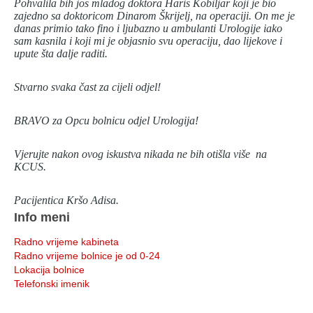
Pohvalila bih jos mladog doktora Haris Kobiljar koji je bio
zajedno sa doktoricom Dinarom Škrijelj, na operaciji. On me je
danas primio tako fino i ljubazno u ambulanti Urologije iako
sam kasnila i koji mi je objasnio svu operaciju, dao lijekove i
upute šta dalje raditi.
Stvarno svaka čast za cijeli odjel!
BRAVO za Opcu bolnicu odjel Urologija!
Vjerujte nakon ovog iskustva nikada ne bih otišla više na
KCUS.
Pacijentica Kršo Adisa.
Info meni
Radno vrijeme kabineta
Radno vrijeme bolnice je od 0-24
Lokacija bolnice
Telefonski imenik