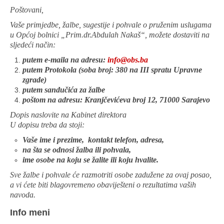
Poštovani,
Vaše primjedbe, žalbe, sugestije i pohvale o pruženim uslugama
u Općoj bolnici „Prim.dr.Abdulah Nakaš“, možete dostaviti na
sljedeći način:
putem e-maila na adresu:
info@obs.ba
putem Protokola (soba broj: 380 na III spratu Upravne
zgrade)
putem sandučića za žalbe
poštom na adresu: Kranjčevićeva broj 12,
71000 Sarajevo
Dopis naslovite na Kabinet direktora
U dopisu treba da stoji:
Vaše ime i prezime, kontakt telefon, adresa,
na šta se odnosi žalba ili pohvala,
ime osobe na koju se žalite ili koju hvalite.
Sve žalbe i pohvale će razmotriti osobe zadužene za ovaj posao,
a vi ćete biti blagovremeno obaviješteni o rezultatima vaših
navoda.
Info meni