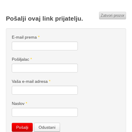
Zatvori prozor
Pošalji ovaj link prijatelju.
E-mail prema
*
Pošiljalac
*
Vaša e-mail adresa
*
Naslov
*
Pošalji
Odustani