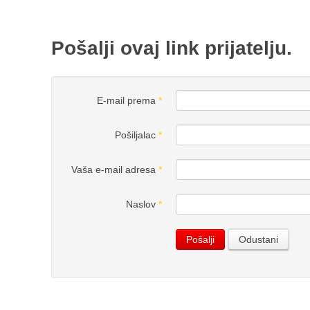
Pošalji ovaj link prijatelju.
E-mail prema
*
Pošiljalac
*
Vaša e-mail adresa
*
Naslov
*
Pošalji
Odustani