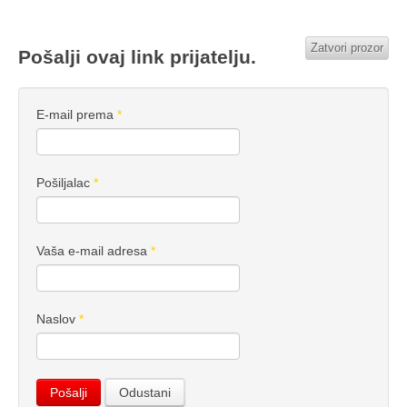
Zatvori prozor
Pošalji ovaj link prijatelju.
E-mail prema
*
Pošiljalac
*
Vaša e-mail adresa
*
Naslov
*
Pošalji
Odustani