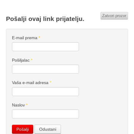
Zatvori prozor
Pošalji ovaj link prijatelju.
E-mail prema
*
Pošiljalac
*
Vaša e-mail adresa
*
Naslov
*
Pošalji
Odustani