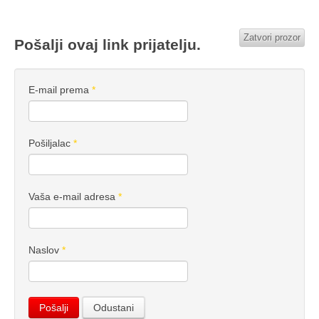
Zatvori prozor
Pošalji ovaj link prijatelju.
E-mail prema
*
Pošiljalac
*
Vaša e-mail adresa
*
Naslov
*
Pošalji
Odustani