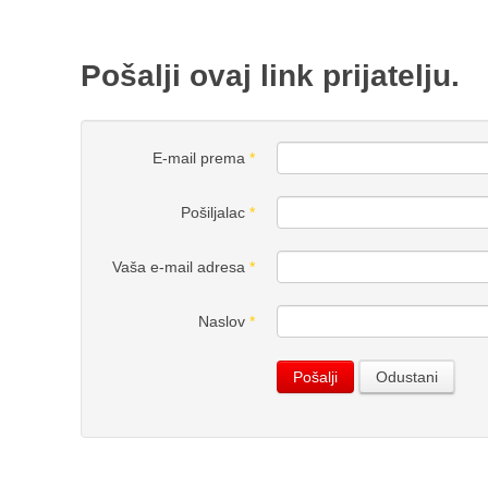
Pošalji ovaj link prijatelju.
E-mail prema
*
Pošiljalac
*
Vaša e-mail adresa
*
Naslov
*
Pošalji
Odustani