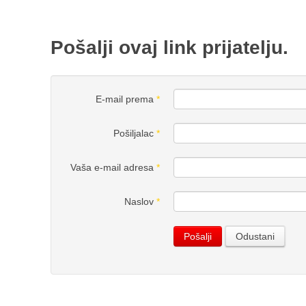
Pošalji ovaj link prijatelju.
E-mail prema
*
Pošiljalac
*
Vaša e-mail adresa
*
Naslov
*
Pošalji
Odustani