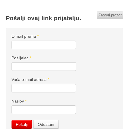
Zatvori prozor
Pošalji ovaj link prijatelju.
E-mail prema
*
Pošiljalac
*
Vaša e-mail adresa
*
Naslov
*
Pošalji
Odustani