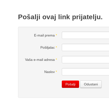
Pošalji ovaj link prijatelju.
E-mail prema
*
Pošiljalac
*
Vaša e-mail adresa
*
Naslov
*
Pošalji
Odustani