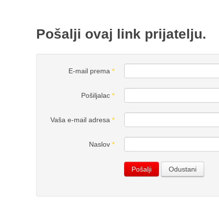
Pošalji ovaj link prijatelju.
E-mail prema
*
Pošiljalac
*
Vaša e-mail adresa
*
Naslov
*
Pošalji
Odustani