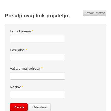
Zatvori prozor
Pošalji ovaj link prijatelju.
E-mail prema
*
Pošiljalac
*
Vaša e-mail adresa
*
Naslov
*
Pošalji
Odustani