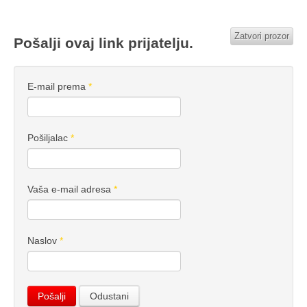
Zatvori prozor
Pošalji ovaj link prijatelju.
E-mail prema
*
Pošiljalac
*
Vaša e-mail adresa
*
Naslov
*
Pošalji
Odustani