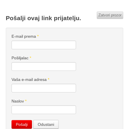
Zatvori prozor
Pošalji ovaj link prijatelju.
E-mail prema
*
Pošiljalac
*
Vaša e-mail adresa
*
Naslov
*
Pošalji
Odustani