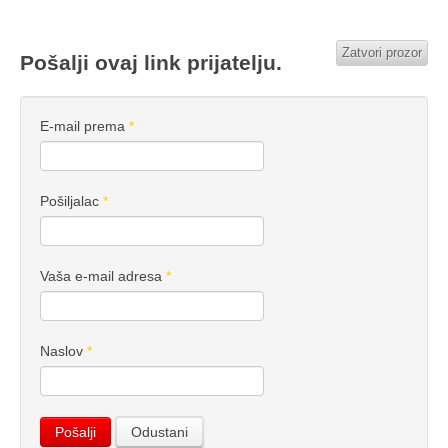
Zatvori prozor
Pošalji ovaj link prijatelju.
E-mail prema
*
Pošiljalac
*
Vaša e-mail adresa
*
Naslov
*
Pošalji
Odustani